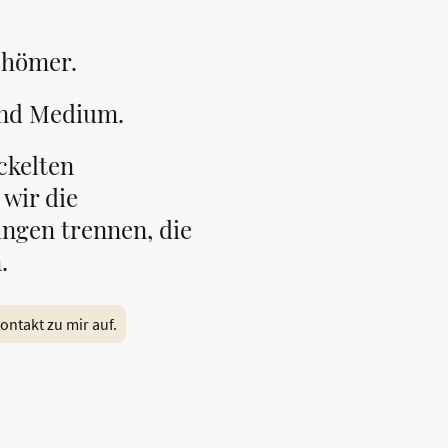
chömer.
 und Medium.
ckelten
 wir die
ngen trennen, die
n.
ntakt zu mir auf.